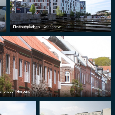
Eksercérpladsen - København
vnegade - Horsens