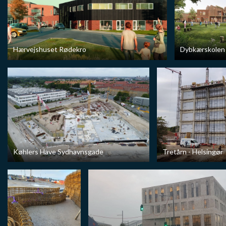
Hærvejshuset Rødekro
Dybkærskolen 
Køhlers Have Sydhavnsgade
Tretårn - Helsingør