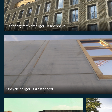
Carlsberg forskerboliger - København
Upcycle boliger - Ørestad Syd