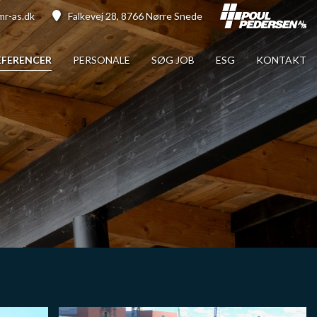
r-as.dk
Falkevej 28, 8766 Nørre Snede
EFERENCER
PERSONALE
SØG JOB
ESG
KONTAKT