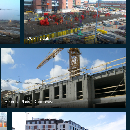
DCPT Skejby
Amerika Plads - København