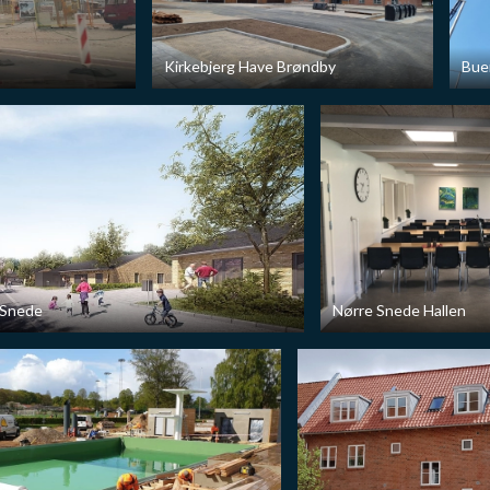
Kirkebjerg Have Brøndby
Bue
 Snede
Nørre Snede Hallen