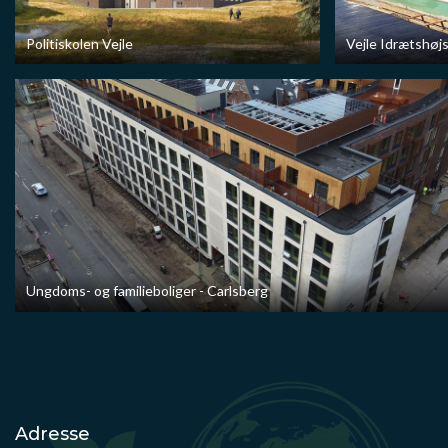
Politiskolen Vejle
Vejle Idrætshøj
Ungdoms- og familieboliger - Carlsberg
Adresse