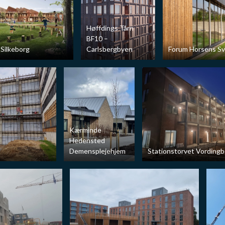
Høffdings Tårn
BF10 –
Silkeborg
Carlsbergbyen
Forum Horsens S
Kærminde
Hedensted
Demensplejehjem
Stationstorvet Vordingb