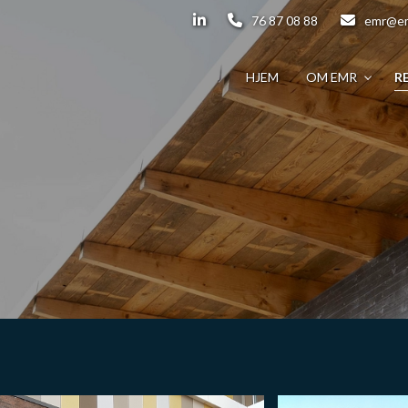
76 87 08 88
emr@em
HJEM
OM EMR
R