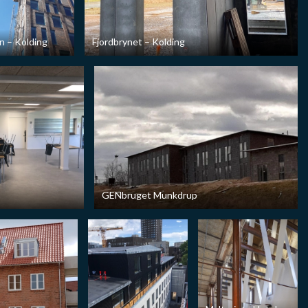
n – Kolding
Fjordbrynet – Kolding
GENbruget Munkdrup