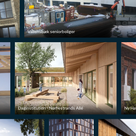
Vallensbæk seniorboliger
Daginstitution - Nørrestrands Allé
Ny Ha