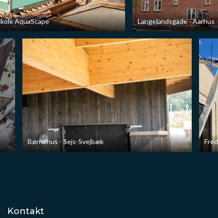
skole AquaScape
Langelandsgade - Aarhus
Børnehus - Sejs-Svejbæk
Fred
Kontakt