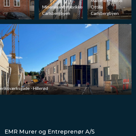
Malteriet - Hotel
Mineralvandsfabrikken
Ottilia
Carlsbergbyen
Carlsbergbyen
eriksværksgade - Hillerød
EMR Murer og Entreprenør A/S