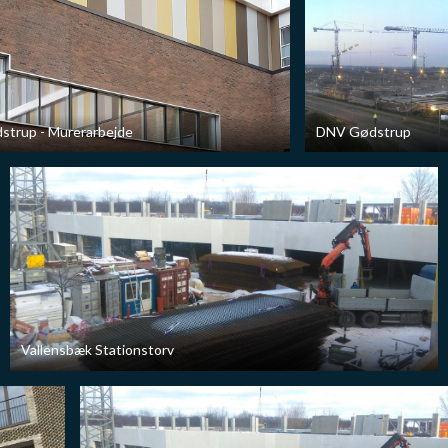
trup - Murerarbejde
DNV Gødstrup
Vallensbæk Stationstorv