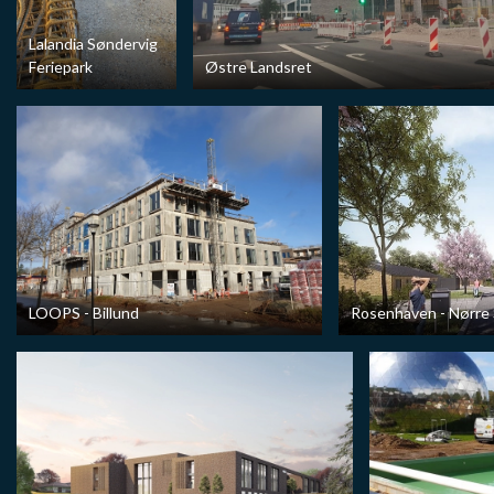
Lalandia Søndervig
Feriepark
Østre Landsret
LOOPS - Billund
Rosenhaven - Nørre