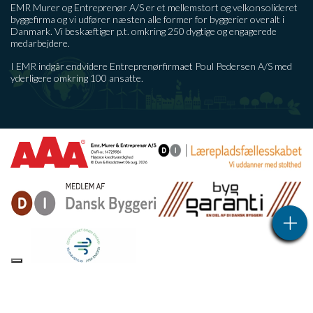
EMR Murer og Entreprenør A/S er et mellemstort og velkonsolideret
byggefirma og vi udfører næsten alle former for byggerier overalt i
Danmark. Vi beskæftiger p.t. omkring 250 dygtige og engagerede
medarbejdere.
I EMR indgår endvidere Entreprenørfirmaet Poul Pedersen A/S med
yderligere omkring 100 ansatte.
Copyright © 2026 - EMR Murer & Entreprenør A/S
, CVR 14729984
|
Privatlivspolitik
|
Cookiepolitik