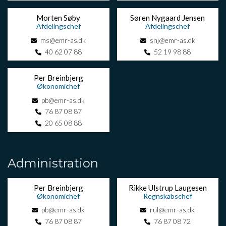
Morten Søby
Søren Nygaard Jensen
Afdelingschef
Afdelingschef
ms@emr-as.dk
snj@emr-as.dk
40 62 07 88
52 19 98 88
Per Breinbjerg
Økonomichef
pb@emr-as.dk
76 87 08 87
20 65 08 88
Administration
Per Breinbjerg
Rikke Ulstrup Laugesen
Økonomichef
Regnskabschef
pb@emr-as.dk
rul@emr-as.dk
76 87 08 87
76 87 08 72