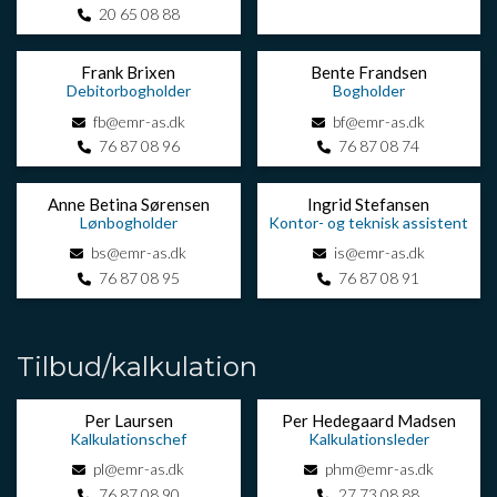
20 65 08 88
Frank Brixen
Bente Frandsen
Debitorbogholder
Bogholder
fb@emr-as.dk
bf@emr-as.dk
76 87 08 96
76 87 08 74
Anne Betina Sørensen
Ingrid Stefansen
Lønbogholder
Kontor- og teknisk assistent
bs@emr-as.dk
is@emr-as.dk
76 87 08 95
76 87 08 91
Tilbud/kalkulation
Per Laursen
Per Hedegaard Madsen
Kalkulationschef
Kalkulationsleder
pl@emr-as.dk
phm@emr-as.dk
76 87 08 90
27 73 08 88