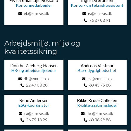
Elvira Kalamujic Boskailo
Ingrid Stefansen
Kontormedarbejder
Kontor- og teknisk assistent
eb@emr-as.dk
is@emr-as.dk
76 87 08 91
Arbejdsmiljø, miljø og
kvalitetssikring
Dorthe Zeeberg Hansen
Andreas Vestmar
HR- og arbejdsmiljøleder
Bæredygtighedschef
dh@emr-as.dk
av@emr-as.dk
22 47 08 88
60 43 75 88
Rene Andersen
Rikke Kruse Callesen
ESG-koordinator
Kvalitetssikringsleder
ra@emr-as.dk
rkc@emr-as.dk
26 79 13 29
60 38 98 88