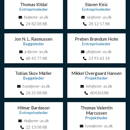
Thomas Kildal
Slaven Kisic
Entrepriseleder
Entrepriseleder
tk@emr-as.dk
sk@emr-as.dk
24 82 08 88
28 12 57 88
Jon N. L. Rasmussen
Preben Brøndum Holm
Byggeleder
Entrepriseleder
jr@emr-as.dk
ph@emr-as.dk
60 43 77 88
23 93 63 14
Tobias Skov Møller
Mikkel Overgaard Hansen
Byggeleder
Projektleder
tsm@emr-as.dk
mh@emr-as.dk
26 31 08 88
60436188
Hilmar Bardason
Thomas Valentin
Entrepriseleder
Marcussen
Projektleder
hb@emr-as.dk
tvm@emr-as.dk
22 13 08 88