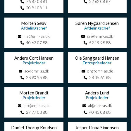
76 87 08 81
22 62 08 87
20 81 08 11
Morten Søby
Søren Nygaard Jensen
Afdelingschef
Afdelingschef
ms@emr-as.dk
snj@emr-as.dk
40 62 07 88
52 19 98 88
Anders Cort Hansen
Ole Sanggaard Hansen
Projektleder
Entrepriseleder
ac@emr-as.dk
oh@emr-as.dk
28 90 96 88
28 35 61 88
Morten Brandt
Anders Lund
Projektleder
Projektleder
mb@emr-as.dk
al@emr-as.dk
27 77 08 88
40 43 08 88
Daniel Thorup Knudsen
Jesper Linaa Simonsen