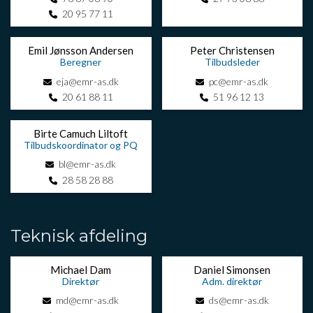
20 95 77 11
Emil Jønsson Andersen
Peter Christensen
Beregner
Tilbudsleder
eja@emr-as.dk
pc@emr-as.dk
20 61 88 11
51 96 12 13
Birte Camuch Liltoft
Tilbudskoordinator og PQ
bl@emr-as.dk
28 58 28 88
Teknisk afdeling
Michael Dam
Daniel Simonsen
Direktør
Adm. direktør
md@emr-as.dk
ds@emr-as.dk