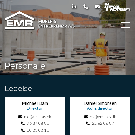
Gå
til
hovedindhold
Personale
Ledelse
Michael Dam
Daniel Simonsen
Direktør
Adm. direktør
md@emr-as.dk
ds@emr-as.dk
76 87 08 81
22 62 08 87
20 81 08 11