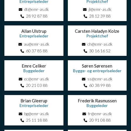
Entrepriseleder
Projektchef
dt@emr-as.dk
jl@emr-as.dk
28 92 87 88
28 12 39 88
Allan Ulstrup
Carsten Haladyn Kolze
Entrepriseleder
Projektchef
au@emr-as.dk
ch@emr-as.dk
60 37 85 88
30 16 16 52
Emre Celiker
Søren Sørensen
Byggeleder
Bygge- og entrepriseleder
ec@emr-as.dk
ss@emr-as.dk
20 21 03 88
60 38 99 88
Brian Gleerup
Frederik Rasmussen
Entrepriseleder
Byggeleder
bg@emr-as.dk
fr@emr-as.dk
25 11 18 88
20 91 08 88