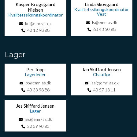
Kasper Krogsgaard
Linda Skovgaard
Kvalitetssikringskoordinator
Nielsen
Vest
Kvalitetssikringskoordinator
ls@emr-as.dk
kn@emr-as.dk
60 43 50 88
42 12 98 88
Lager
Per Topp
Jan Skiffard Jensen
Lagerleder
Chauffør
pt@emr-as.dk
jasj@emr-as.dk
40 33 98 88
40 57 18 11
Jes Skiffard Jensen
Lager
jes@emr-as.dk
22 39 90 83