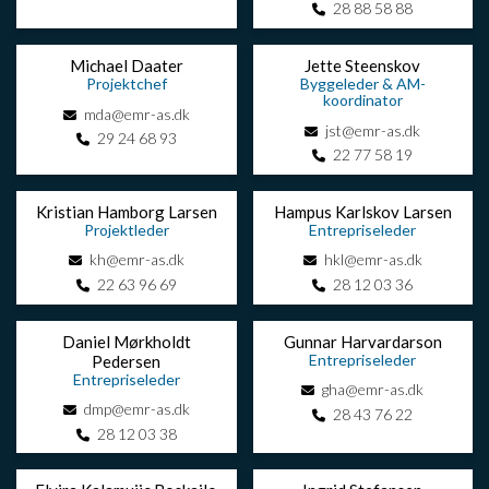
28 88 58 88
Michael Daater
Jette Steenskov
Projektchef
Byggeleder & AM-
koordinator
mda@emr-as.dk
jst@emr-as.dk
29 24 68 93
22 77 58 19
Kristian Hamborg Larsen
Hampus Karlskov Larsen
Projektleder
Entrepriseleder
kh@emr-as.dk
hkl@emr-as.dk
22 63 96 69
28 12 03 36
Daniel Mørkholdt
Gunnar Harvardarson
Entrepriseleder
Pedersen
Entrepriseleder
gha@emr-as.dk
dmp@emr-as.dk
28 43 76 22
28 12 03 38